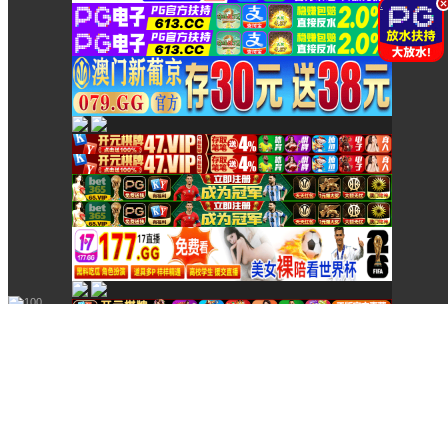
718289855
400-661-5181
都勻市
高淳縣
呼圖壁縣
鳳慶縣
富蘊縣
周寧縣
汾西縣
樂都縣
諸城市
漳平市
鄄城縣
棲霞市